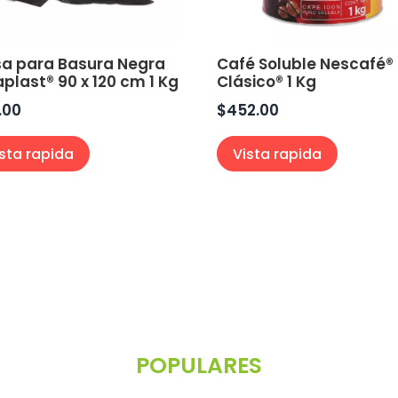
sa para Basura Negra
Café Soluble Nescafé®
aplast® 90 x 120 cm 1 Kg
Clásico® 1 Kg
.00
$
452.00
ista rapida
Vista rapida
POPULARES