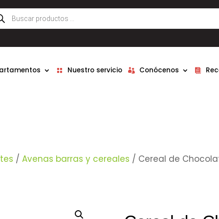
queda
ductos
partamentos
Nuestro servicio
Conócenos
Rec
tes
/
Avenas barras y cereales
/ Cereal de Chocolat