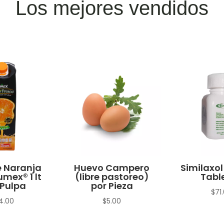
Los mejores vendidos
 Naranja
Huevo Campero
Similaxol
umex® 1 lt
(libre pastoreo)
Tabl
Pulpa
por Pieza
$
71
4.00
$
5.00