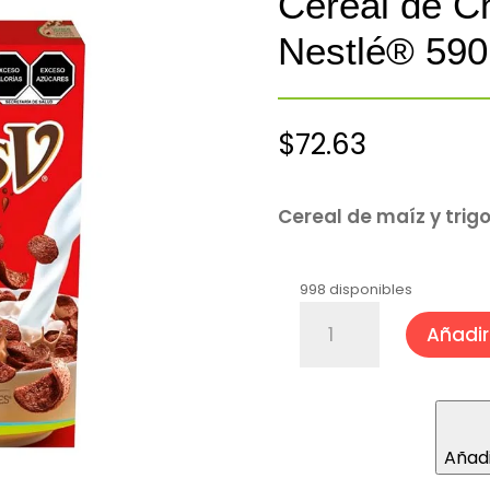
Cereal de C
Nestlé® 590
$
72.63
Cereal de maíz y trigo
998 disponibles
Cereal
Añadir 
de
Chocolate
Carlos-
V
Nestlé®
Añadi
590
gr