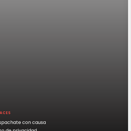
LACES
spachate con causa
so de privacidad