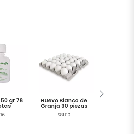
 50 gr 78
Huevo Blanco de
Atún A
etas
Granja 30 piezas
Amarilla H
en Agua 
.06
$
81.00
sin Soya T
gr
$
22.1