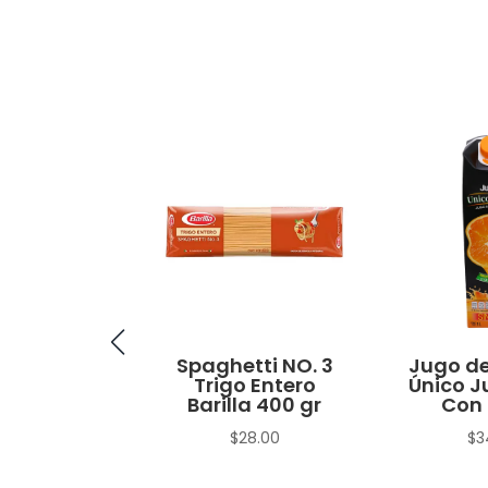
no Macho
Spaghetti NO. 3
Jugo de
Trigo Entero
Único J
$
15.00
Barilla 400 gr
Con 
$
28.00
$
3