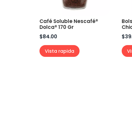
Café Soluble Nescafé®
Bol
Dolca® 170 Gr
Chi
$
84.00
$
39
Vista rapida
V