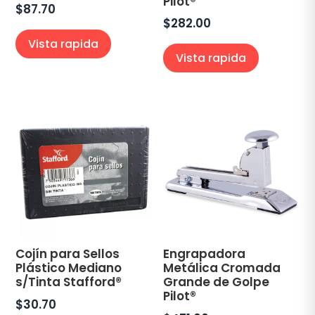
Pilot®
$
87.70
$
282.00
Vista rapida
Vista rapida
Cojín para Sellos
Engrapadora
Plástico Mediano
Metálica Cromada
s/Tinta Stafford®
Grande de Golpe
Pilot®
$
30.70