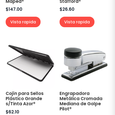
Maped®
Stafford®
$
147.00
$
26.60
Vista rapida
Vista rapida
Cojín para Sellos
Engrapadora
Plástico Grande
Metálica Cromada
s/Tinta Azor®
Mediana de Golpe
Pilot®
$
62.10