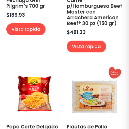
Pechuga Grill
Carne
Pilgrim’s 700 gr
p/Hamburguesa Beef
Master con
$
189.93
Arrachera American
Beef® 30 pz (150 gr)
Vista rapida
$
481.33
Vista rapida
Papa Corte Delgado
Flautas de Pollo