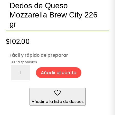
Dedos de Queso
Mozzarella Brew City 226
gr
$
102.00
Fácil y rápido de preparar
997 disponibles
Dedos
Añadir al carrito
de
Queso
Mozzarella
Brew
City
Añadir a la lista de deseos
226
gr
cantidad