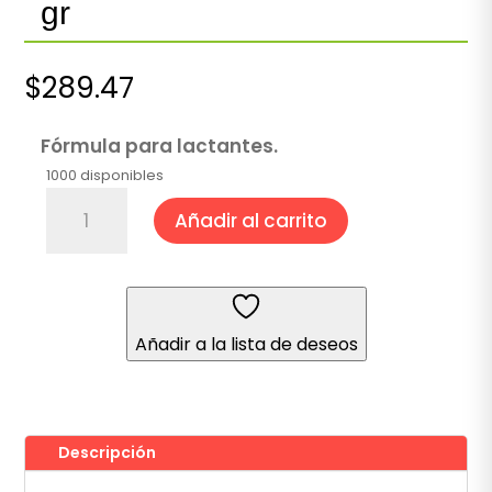
gr
$
289.47
Fórmula para lactantes.
1000 disponibles
Enfagrow
Añadir al carrito
Premental
3
800
gr
cantidad
Añadir a la lista de deseos
Descripción