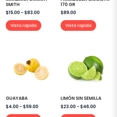
SMITH
170 GR
Rango
$
15.00
-
$
83.00
$
89.00
de
Vista rapida
Vista rapida
precios:
desde
$15.00
hasta
$83.00
GUAYABA
LIMÓN SIN SEMILLA
Rango
Rango
$
4.00
-
$
59.00
$
23.00
-
$
46.00
de
de