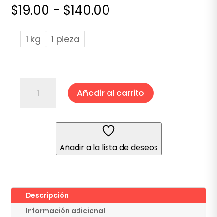
Rango
$
19.00
-
$
140.00
de
precios:
1 kg
1 pieza
desde
$19.00
hasta
$140.00
KIWI
Añadir al carrito
cantidad
Añadir a la lista de deseos
Descripción
Información adicional