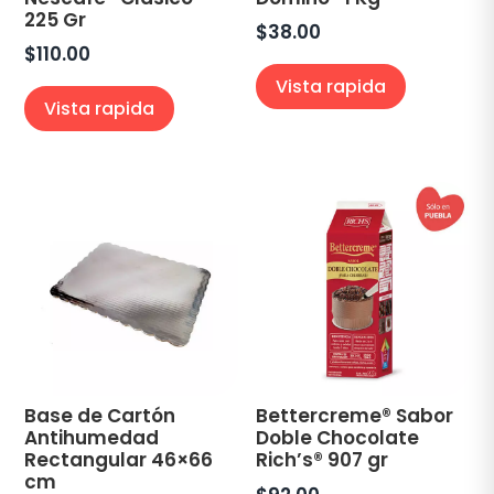
225 Gr
$
38.00
$
110.00
Vista rapida
Vista rapida
Base de Cartón
Bettercreme® Sabor
Antihumedad
Doble Chocolate
Rectangular 46×66
Rich’s® 907 gr
cm