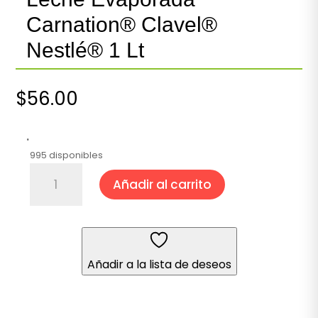
Carnation® Clavel®
Nestlé® 1 Lt
$
56.00
.
995 disponibles
Leche
Añadir al carrito
Evaporada
Carnation®
Clavel®
Nestlé®
1
Añadir a la lista de deseos
Lt
cantidad