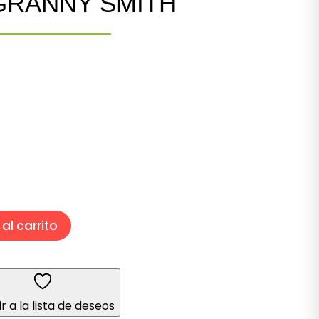
GRANNY SMITH
Rango
de
precios:
desde
$15.00
hasta
$83.00
al carrito
r a la lista de deseos