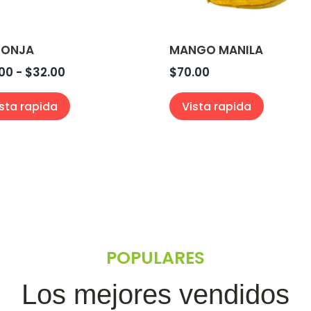
RONJA
MANGO MANILA
Rango
.00
-
$
32.00
$
70.00
de
ista rapida
Vista rapida
precios:
desde
$13.00
hasta
$32.00
POPULARES
Los mejores vendidos