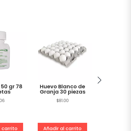
 50 gr 78
Huevo Blanco de
Atún A
etas
Granja 30 piezas
Amarilla H
en Agua 
.06
$
81.00
sin Soya T
gr
$
22.1
 carrito
Añadir al carrito
Añadir al 