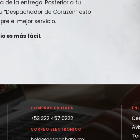
a de la entrega. Posterior a tu
 tu “Despachador de Corazón” esto
pre el mejor servicio.
o es más fácil.
COMPRAS EN LÍNEA
EN
+52 222 457 0222
De
Avi
CORREO ELECTRÓNICO
Tér
hola@despachate.mx