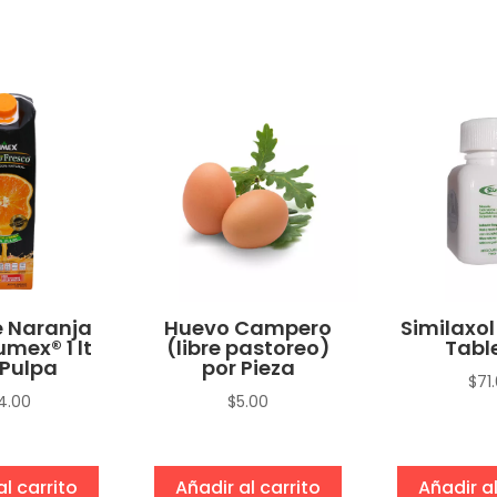
 Naranja
Huevo Campero
Similaxol
umex® 1 lt
(libre pastoreo)
Tabl
Pulpa
por Pieza
$
71
4.00
$
5.00
al carrito
Añadir al carrito
Añadir al