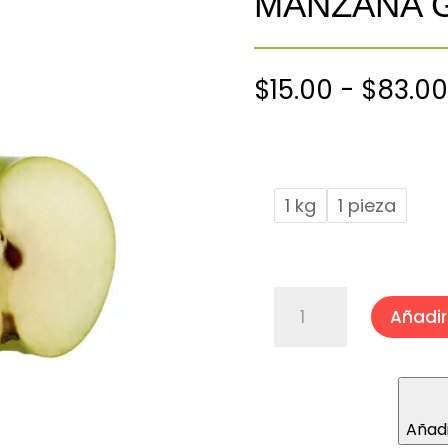
MANZANA 
$
15.00
-
$
83.00
1 kg
1 pieza
MANZANA
Añadir 
GRANNY
SMITH
cantidad
Añadi