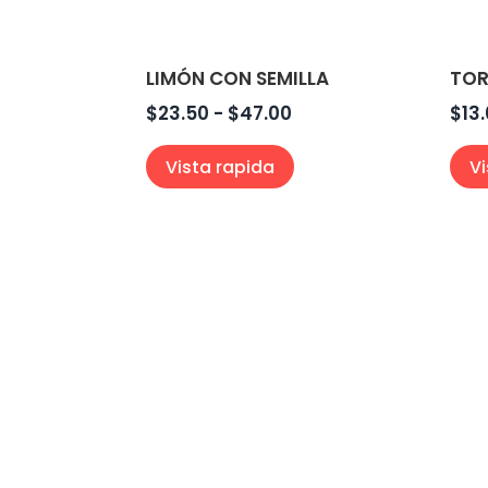
LIMÓN CON SEMILLA
TO
Rango
$
23.50
-
$
47.00
$
13
de
Vista rapida
V
precios:
desde
$23.50
hasta
$47.00