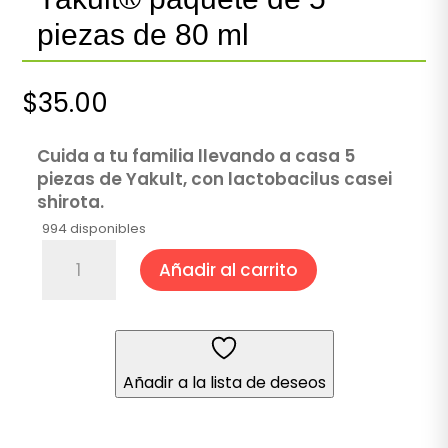
piezas de 80 ml
$
35.00
Cuida a tu familia llevando a casa 5
piezas de Yakult, con lactobacilus casei
shirota.
994 disponibles
Yakult®
Añadir al carrito
paquete
de
5
piezas
de
Añadir a la lista de deseos
80
ml
cantidad