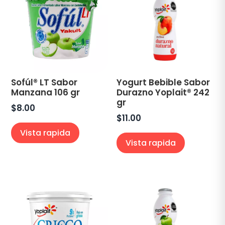
Sofúl® LT Sabor
Yogurt Bebible Sabor
Manzana 106 gr
Durazno Yoplait® 242
gr
$
8.00
$
11.00
Vista rapida
Vista rapida