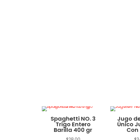
no Macho
Spaghetti NO. 3
Jugo de
Trigo Entero
Único J
$
15.00
Barilla 400 gr
Con 
$
28.00
$
3