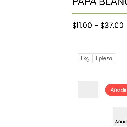
PAPA BLAN
$
11.00
-
$
37.00
$
1 kg
1 pieza
PAPA
Añadir 
BLANCA
ALFA
cantidad
Añadi