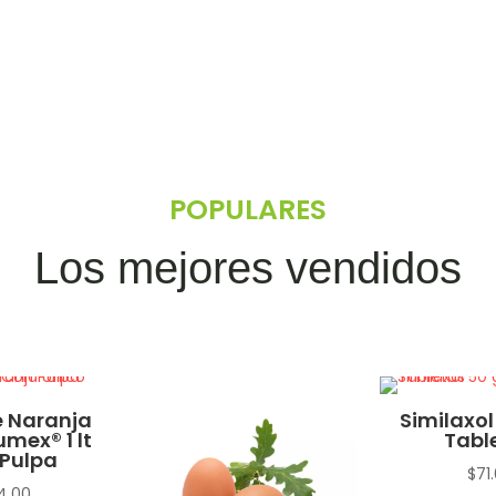
hasta
$51.50
POPULARES
Los mejores vendidos
 Naranja
Similaxol
umex® 1 lt
Tabl
Pulpa
$
71
4.00