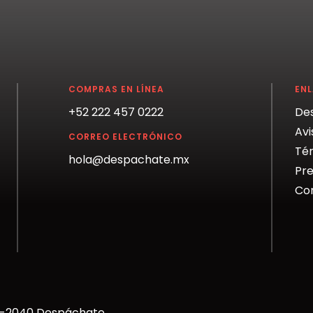
COMPRAS EN LÍNEA
EN
+52 222 457 0222
De
Avi
CORREO ELECTRÓNICO
Tér
hola@despachate.mx
Pre
Co
25-2040 Despáchate