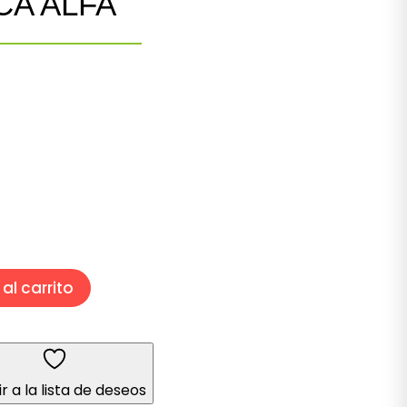
CA ALFA
Rango
de
precios:
desde
11.00
hasta
$37.00
al carrito
r a la lista de deseos