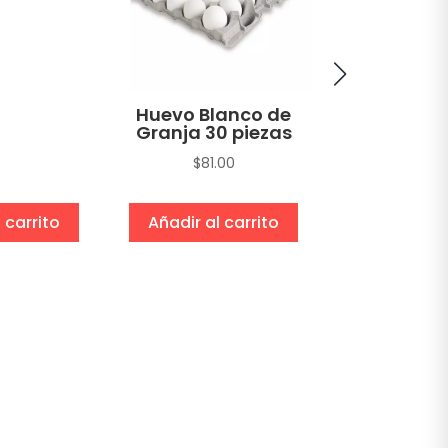
gr
$
22.1
Huevo Blanco de
Granja 30 piezas
$
81.00
 carrito
Añadir al carrito
Añadir al 