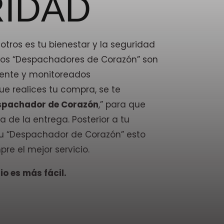
IDAD
tros es tu bienestar y la seguridad
stros “Despachadores de Corazón” son
ente y monitoreados
e realices tu compra, se te
spachador de Corazón
,” para que
a de la entrega. Posterior a tu
 tu “Despachador de Corazón” esto
pre el mejor servicio.
o es más fácil.