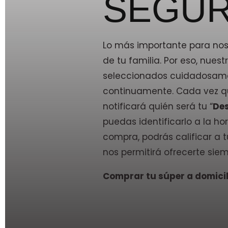
SEGUR
Lo más importante para noso
de tu familia. Por eso, nue
seleccionados cuidadosam
continuamente. Cada vez qu
notificará quién será tu “
De
puedas identificarlo a la hor
compra, podrás calificar a
nos permitirá ofrecerte siem
Comprar tu súper a domicili