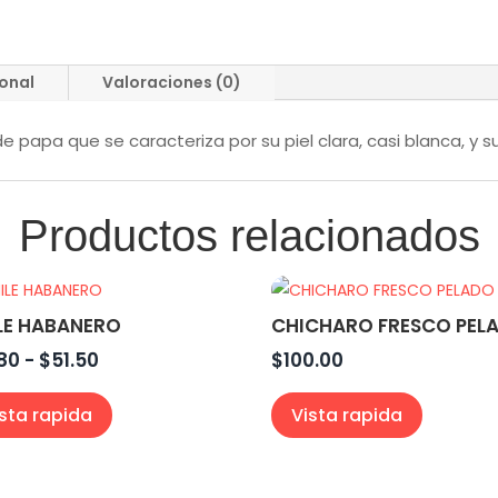
ional
Valoraciones (0)
 papa que se caracteriza por su piel clara, casi blanca, y s
Productos relacionados
LE HABANERO
CHICHARO FRESCO PEL
Rango
.80
-
$
51.50
$
100.00
de
ista rapida
Vista rapida
precios:
desde
$12.80